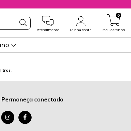
0
Atendimento
Minha conta
Meu carrinho
ino
ltros.
Permaneça conectado